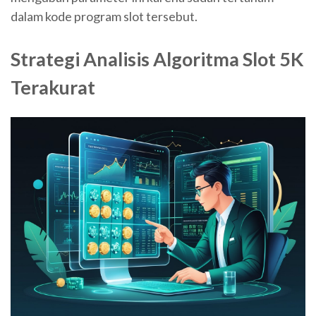
dalam kode program slot tersebut.
Strategi Analisis Algoritma Slot 5K
Terakurat