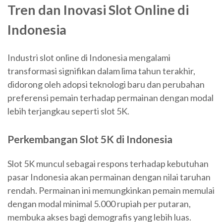
Tren dan Inovasi Slot Online di
Indonesia
Industri slot online di Indonesia mengalami
transformasi signifikan dalam lima tahun terakhir,
didorong oleh adopsi teknologi baru dan perubahan
preferensi pemain terhadap permainan dengan modal
lebih terjangkau seperti slot 5K.
Perkembangan Slot 5K di Indonesia
Slot 5K muncul sebagai respons terhadap kebutuhan
pasar Indonesia akan permainan dengan nilai taruhan
rendah. Permainan ini memungkinkan pemain memulai
dengan modal minimal 5.000 rupiah per putaran,
membuka akses bagi demografis yang lebih luas.