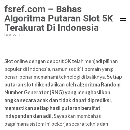
Skip
fsref.com – Bahas
to
Algoritma Putaran Slot 5K
content
Terakurat Di Indonesia
(Press
Enter)
fsref.com
Slot online dengan deposit 5K telah menjadi pilihan
populer di Indonesia, namun sedikit pemain yang
benar-benar memahami teknologi di baliknya.
Setiap
putaran slot dikendalikan oleh algoritma Random
Number Generator (RNG) yang menghasilkan
angka secara acak dan tidak dapat diprediksi,
memastikan setiap hasil putaran bersifat
independen dan adil.
Saya akan membahas
bagaimana sistem ini bekerja secara teknis dan