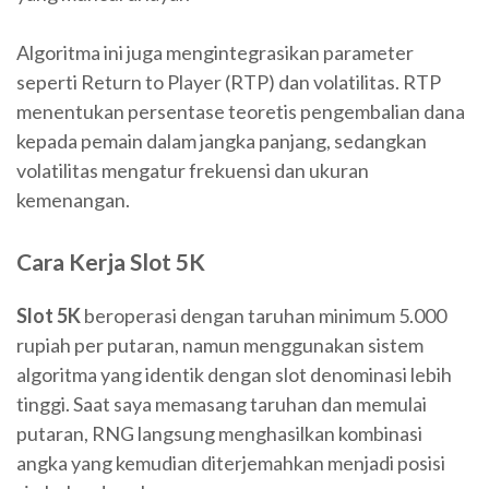
Algoritma ini juga mengintegrasikan parameter
seperti Return to Player (RTP) dan volatilitas. RTP
menentukan persentase teoretis pengembalian dana
kepada pemain dalam jangka panjang, sedangkan
volatilitas mengatur frekuensi dan ukuran
kemenangan.
Cara Kerja Slot 5K
Slot 5K
beroperasi dengan taruhan minimum 5.000
rupiah per putaran, namun menggunakan sistem
algoritma yang identik dengan slot denominasi lebih
tinggi. Saat saya memasang taruhan dan memulai
putaran, RNG langsung menghasilkan kombinasi
angka yang kemudian diterjemahkan menjadi posisi