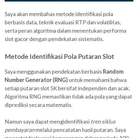
Saya akan membahas metode identifikasi pola
berbasis data, teknik evaluasi RTP dan volatilitas,
serta peran algoritma dalam menentukan performa
slot gacor dengan pendekatan sistematis.
Metode Identifikasi Pola Putaran Slot
Saya menggunakan pendekatan berbasis
Random
Number Generator (RNG)
untuk memahami bahwa
setiap putaran slot 5K bersifat independen dan acak.
Algoritma RNG memastikan tidak ada pola yang dapat
diprediksi secara matematis.
Namun saya dapat mengidentifikasi
tren siklus
pembayaran
melalui pencatatan hasil putaran. Saya